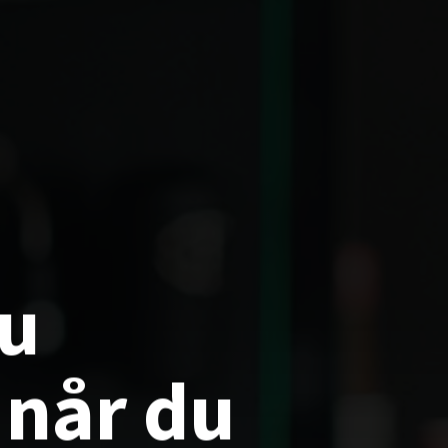
u
når
du