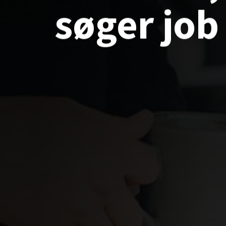
søger
job