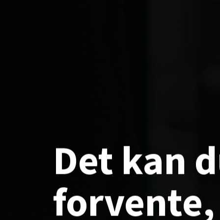
Det
kan
d
forvente,