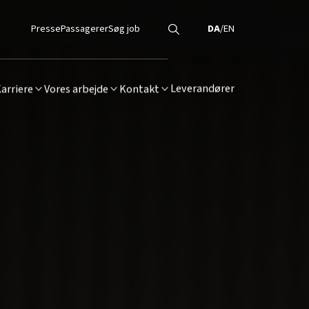
Presse
Passagerer
Søg job
DA
/
EN
Leverandører
arriere
Vores arbejde
Kontakt