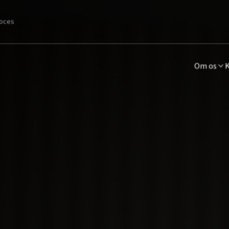
roces
Om os
K